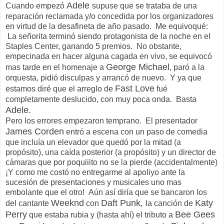
Adele
Cuando empezó
supuse que se trataba de una
reparación reclamada y/o concedida por los organizadores
en virtud de la desafineta de año pasado. Me equivoqué:
La señorita terminó siendo protagonista de la noche en el
Staples Center, ganando 5 premios. No obstante,
empecinada en hacer alguna cagada en vivo, se equivocó
George Michael
mas tarde en el homenaje a
, paró a la
orquesta, pidió disculpas y arrancó de nuevo. Y ya que
Fast Love
estamos diré que el arreglo de
fué
completamente deslucido, con muy poca onda. Basta
Adele.
Pero los errores empezaron temprano. El presentador
James Corden
entró a escena con un paso de comedia
que incluía un elevador que quedó por la mitad (a
propósito), una caída posterior (a propósito) y un director de
cámaras que por poquiiito no se la pierde (accidentalmente)
¡Y como me costó no entregarme al apoliyo ante la
sucesión de presentaciones y musicales uno mas
embolante que el otro! Aún así diría que se bancaron los
Weeknd
Daft Punk,
Katy
del cantante
con
la canción de
Perry
Bee Gees
que estaba rubia y (hasta ahí) el tributo a