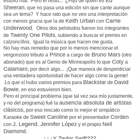
Ed
estuvo mal. Pero el resto... ¿Hijo de quién es
Sheeran
, que no pasa una edición sin que cante aunque
sea un tema? Y hace rato que no veo una interpretación
Keith Urban
Carrie
con menos gracia que la de
con
Underwood.
Otros dos pelotudos fueron los integrantes
Twenty One Pilots
de
, subiendo a buscar el premio en
calzoncillos. Igual la música que hacen me gusta.
No hay mas remedio que por lo menos mencionar el
Prince
Bruno Mars
vergonzoso tributo a
a cargo de
(otro
Coty
abonado) que es al Genio de Minneapolis lo que
a
Calamaro
, por decir algo... ¡Que manera de desperdiciar
una verdadera oportunidad de hacer algo como la gente!
Blackstar
David
Lo que sí hubo varios premios para
de
Bowie
, en eso estuvieron bien.
Pero el principal problema (que tal vez sea mío justamente,
ausencia absoluta de artistas
y no del programa) fué la
clásicos,
por eso rescato como lo mejor el simpático
Sweet Caroline
Corden
Karaoke de
por el presentador
J. Legend, Jennifer López
Neil
con
y el propio
Diamond.
¿¿¿Y Taylor Swift???