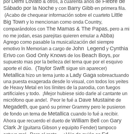
Demi Lovato
Fiebre de
por
& otros, a cuarenta años de
Sábado por la Noche
Barry Gibb
y con
en primera fila.
Little
(Acabo de chequear información sobre el cuarteto
Big Town
y lo mencionan como onda Country,
The Mamas & The Papas
comparándolos con
, pero a mi
Abba
no me jodan, esas parejitas quieren emular a
)
Agrego como pasable la musicalización del siempre
John Legend
Cynthia
emotivo In Memorian a cargo de
y
Erivo
God Only Knows
Beach Boys
con
de los
, por
supuesto mas por la belleza del tema que por el esquivo
(Taylor Swift
aporte el dúo.
sigue sin aparecer)
Metallica
Lady Gaga
hizo un tema junto a
sobreactuando
una puesta exagerada desde lo visual, con todos los yeites
de Heavy Metal en los límites de la parodia, con fuegos
artificiales y todo. ¡
Mejor hubiese sido darle al cantante un
Dave Mustaine
micrófono que ande!
. Peor le fué a
de
Megadeth
, que ganó su primer Grammy pero le pusieron
Metallica
de fondo un tema de
cuando lo fué a recibir.
William Bell
Gary
Ahora que recuerdo el dueto de
con
Clark Jr
(guitarra Gibson y equipito Fender) tampoco